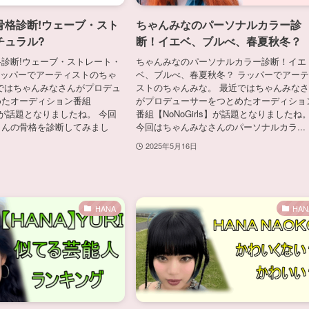
骨格診断!ウェーブ・スト
ちゃんみなのパーソナルカラー診
チュラル?
断！イエベ、ブルべ、春夏秋冬？
診断!ウェーブ・ストレート・
ちゃんみなのパーソナルカラー診断！イエ
ラッパーでアーティストのちゃ
ベ、ブルべ、春夏秋冬？ ラッパーでアー
ではちゃんみなさんがプロデュ
ストのちゃんみな。 最近ではちゃんみな
めたオーディション番組
がプロデューサーをつとめたオーディショ
ls】が話題となりましたね。 今回
番組【NoNoGirls】が話題となりましたね
さんの骨格を診断してみまし
今回はちゃんみなさんのパーソナルカラ...
2025年5月16日
HANA
HAN