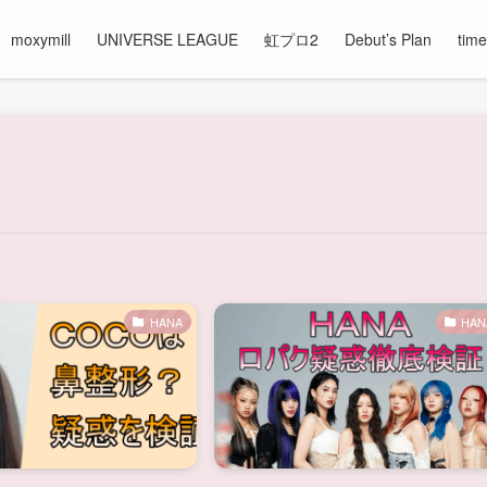
moxymill
UNIVERSE LEAGUE
虹プロ2
Debut’s Plan
time
HANA
HAN