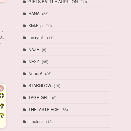
GIRLS BATTLE AUDITION
(30)
HANA
(55)
KickFlip
(23)
ティ
さん
moxymill
(11)
ン
。
NAZE
(8)
NEXZ
(95)
NouerA
(26)
STARGLOW
(19)
A
TAGRIGHT
(8)
THELASTPIECE
(56)
timelesz
(13)