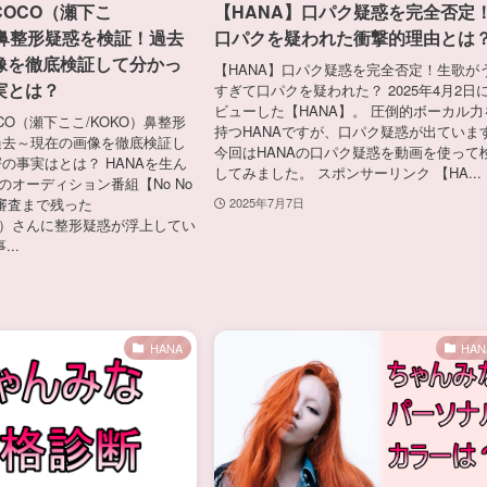
OCO（瀬下こ
【HANA】口パク疑惑を完全否定
）鼻整形疑惑を検証！過去
口パクを疑われた衝撃的理由とは
像を徹底検証して分かっ
【HANA】口パク疑惑を完全否定！生歌が
実とは？
すぎて口パクを疑われた？ 2025年4月2日
ビューした【HANA】。 圧倒的ボーカル力
CO（瀬下ここ/KOKO）鼻整形
持つHANAですが、口パク疑惑が出ていま
過去～現在の画像を徹底検証し
今回はHANAの口パク疑惑を動画を使って
の事実はとは？ HANAを生ん
してみました。 スポンサーリンク 【HA...
催のオーディション番組【No No
最終審査まで残った
2025年7月7日
KO）さんに整形疑惑が浮上してい
..
HANA
HAN