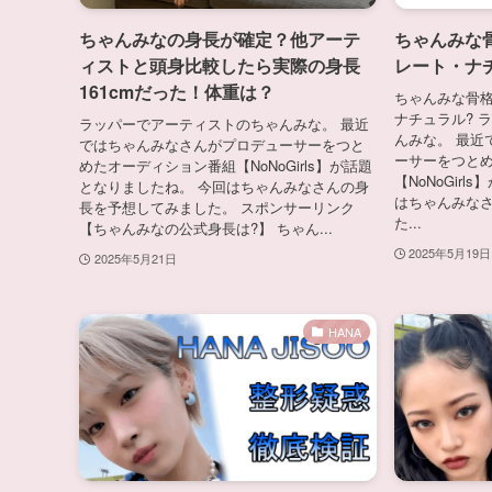
ちゃんみなの身長が確定？他アーテ
ちゃんみな
ィストと頭身比較したら実際の身長
レート・ナ
161cmだった！体重は？
ちゃんみな骨格
ナチュラル? 
ラッパーでアーティストのちゃんみな。 最近
んみな。 最近
ではちゃんみなさんがプロデューサーをつと
ーサーをつと
めたオーディション番組【NoNoGirls】が話題
【NoNoGir
となりましたね。 今回はちゃんみなさんの身
はちゃんみな
長を予想してみました。 スポンサーリンク
た...
【ちゃんみなの公式身長は?】 ちゃん...
2025年5月19日
2025年5月21日
HANA