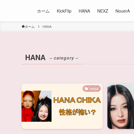
ホーム
KickFlip
HANA
NEXZ
NouerA
ホーム
HANA
HANA
– category –
HANA