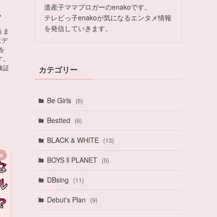
！
道産子ママブロガーのenakoです。
？
テレビっ子enakoが気になるエンタメ情報
を発信していきます。
うま
にデ
を
す。
検証
カテゴリー
Be Girls
(6)
Bestted
(6)
BLACK & WHITE
(13)
A
BOYS ll PLANET
(5)
DBsing
(11)
Debut's Plan
(9)