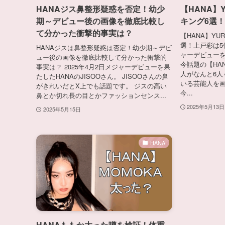
HANAジス鼻整形疑惑を否定！幼少
【HANA】
期～デビュー後の画像を徹底比較し
キング6選
て分かった衝撃的事実は？
【HANA】YU
選！上戸彩は5位
HANAジスは鼻整形疑惑は否定！幼少期～デビ
ャーデビューを
ュー後の画像を徹底比較して分かった衝撃的
今話題の【HA
事実は？ 2025年4月2日メジャーデビューを果
人がなんと6人
たしたHANAのJISOOさん。 JISOOさんの鼻
いる芸能人を
がきれいだとX上でも話題です。 ジスの高い
今...
鼻とか切れ長の目とかファッションセンス...
2025年5月13日
2025年5月15日
HANA
HANAももか太った噂を検証！体重