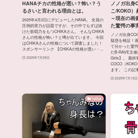
HANAチカの性格が悪い？怖い？う
ノノガ出身C
るさいと言われる理由とは。
こ/KOKO
～現在の画
2025年4月2日にデビューしたHANA。 全員の
た驚愕の事
圧倒的実力が話題ですが、その中でもずば抜
けた歌唱力をもつCHIKAさん。 そんなCHIKA
ノノガ出身CO
さんの性格が怖い？と噂が出ています。 今回
疑惑を検証！
はCHIKAさんの性格について調査しました！
て分かった驚愕
スポンサーリンク 【CHIKAの性格が悪い・...
だB-RAVE主
Girls】。 
2025年7月29日
COCO（KO
ます。 この記事.
2025年7月15日
HANA