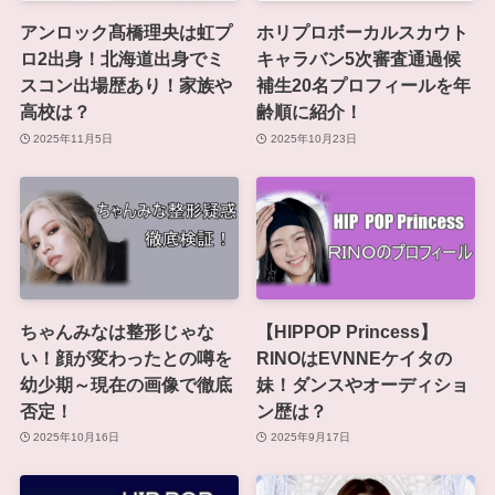
アンロック髙橋理央は虹プ
ホリプロボーカルスカウト
ロ2出身！北海道出身でミ
キャラバン5次審査通過候
スコン出場歴あり！家族や
補生20名プロフィールを年
高校は？
齢順に紹介！
2025年11月5日
2025年10月23日
ちゃんみなは整形じゃな
【HIPPOP Princess】
い！顔が変わったとの噂を
RINOはEVNNEケイタの
幼少期～現在の画像で徹底
妹！ダンスやオーディショ
否定！
ン歴は？
2025年10月16日
2025年9月17日