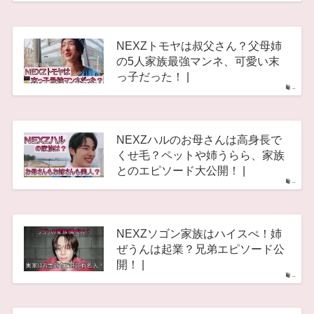
NEXZトモヤは叔父さん？父母姉
の5人家族最強マンネ、可愛い末
っ子だった！ |
–
NEXZハルのお母さんは高身長で
くせ毛？ペットや姉うらら、家族
とのエピソード大公開！ |
–
NEXZソゴン家族はハイスぺ！姉
ぜうんは起業？兄弟エピソード公
開！ |
–