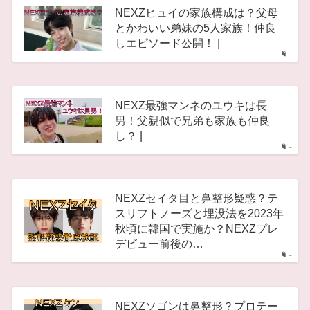
NEXZヒュイの家族構成は？父母
とかわいい弟妹の5人家族！仲良
しエピソード公開！ |
–
NEXZ最強マンネのユウキは長
男！父親似で兄弟も家族も仲良
し？ |
–
NEXZセイタ目と鼻整形疑惑？テ
スリフトノーズと埋没法を2023年
秋頃に韓国で実施か？NEXZプレ
デビュー前後の…
–
NEXZソゴンは鼻整形？プロテー