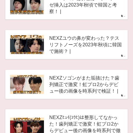
ゼ挿入は2023年秋頃で韓国と考
察！ |
–
NEXZユウの鼻が変わった？テス
リフトノーズを2023年秋頃に韓国
で施術？ |
–
NEXZソゴンがまた垢抜けた？歯
列矯正で激変！虹プロ2からデビ
ュー後の画像を時系列で検証！ |
–
NEXZﾋｭｲ(ﾕｳﾋ)は整形してなかっ
た！歯列矯正で激変！虹プロ2か
らデビュー後の画像を時系列で徹