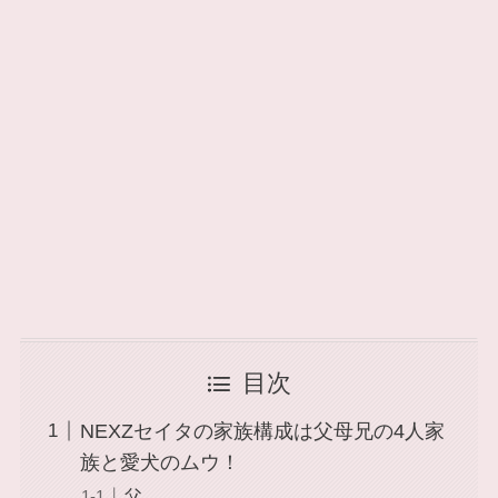
目次
NEXZセイタの家族構成は父母兄の4人家
族と愛犬のムウ！
父