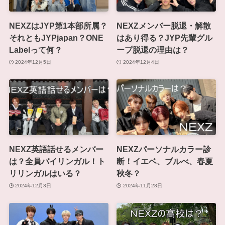
NEXZはJYP第1本部所属？
NEXZメンバー脱退・解散
それともJYPjapan？ONE
はあり得る？JYP先輩グル
Labelって何？
ープ脱退の理由は？
2024年12月5日
2024年12月4日
NEXZ英語話せるメンバー
NEXZパーソナルカラー診
は？全員バイリンガル！ト
断！イエベ、ブルべ、春夏
リリンガルはいる？
秋冬？
2024年12月3日
2024年11月28日