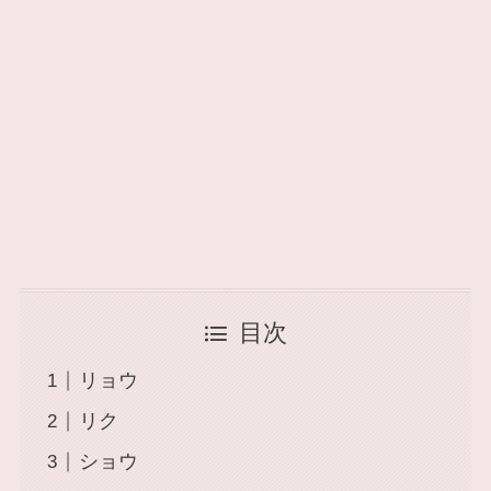
目次
リョウ
リク
ショウ