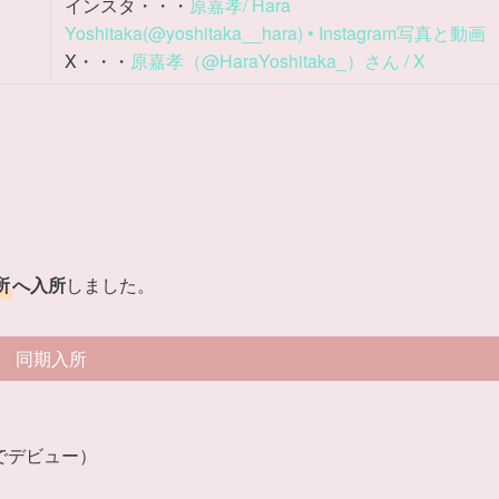
インスタ・・・
原嘉孝/ Hara
Yoshitaka(@yoshitaka__hara) • Instagram写真と動画
X・・・
原嘉孝（@HaraYoshitaka_）さん / X
所
へ入所
しました。
同期入所
neでデビュー）