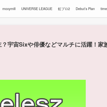
moxymill
UNIVERSE LEAGUE
虹プロ2
Debut’s Plan
time
は地主？宇宙Sixや俳優などマルチに活躍！家