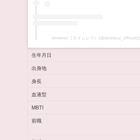
timelesz［タイムレス］(@timelesz_offic
生年月日
出身地
身長
血液型
MBTI
前職