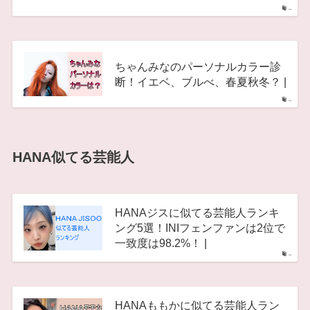
–
ちゃんみなのパーソナルカラー診
断！イエベ、ブルべ、春夏秋冬？ |
–
HANA似てる芸能人
HANAジスに似てる芸能人ランキ
ング5選！INIフェンファンは2位で
一致度は98.2%！ |
–
HANAももかに似てる芸能人ラン