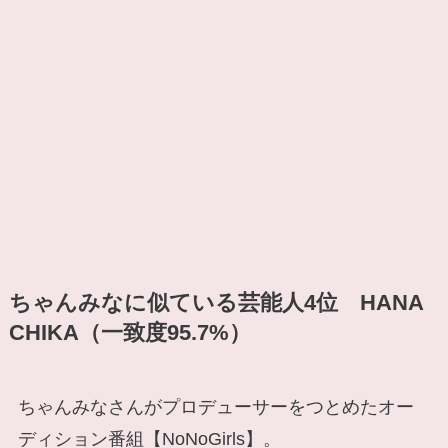
ちゃんみなに似ている芸能人4位 HANA
CHIKA（一致度95.7%）
ちゃんみなさんがプロデューサーをつとめたオー
ディション番組【NoNoGirls】。