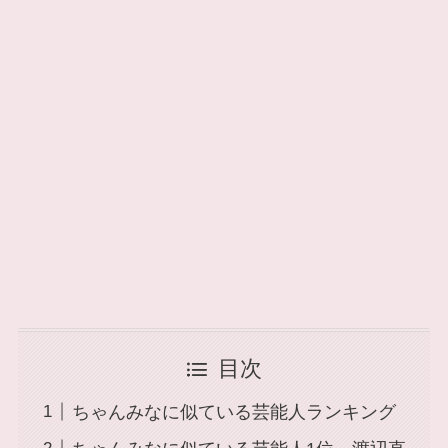
目次
ちゃんみなに似ている芸能人ランキング