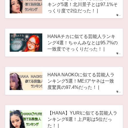
キング5選！北川景子とは97.1%そ
っくり度で2位だった！ |
–
HANAチカに似てる芸能人ランキ
ング4選！ちゃんみなとは95.7%の
一致度でそっくりだった！ |
–
HANA NAOKOに似てる芸能人ラ
ンキング5選！ME:Iアヤネは一致
度驚異の97.4%だった！ |
–
【HANA】YURIに似てる芸能人ラ
ンキング6選！上戸彩は5位だっ
た！ |