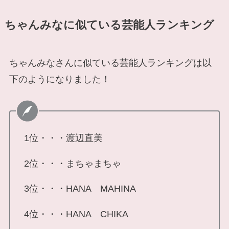
ちゃんみなに似ている芸能人ランキング
ちゃんみなさんに似ている芸能人ランキングは以
下のようになりました！
1位・・・渡辺直美
2位・・・まちゃまちゃ
3位・・・HANA MAHINA
4位・・・HANA CHIKA