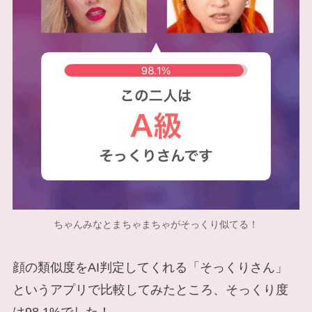
ちゃんみなとまちゃまちゃがそっくり似てる！
顔の類似度をAI判定してくれる「そっくりさん」
というアプリで比較してみたところ、そっくり度
は98.1%でした！