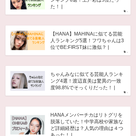
た！ |
–
【HANA】MAHINAに似てる芸能
人ランキング5選！フワちゃんは3
位でBE:FIRST妹に激似？ |
–
ちゃんみなに似てる芸能人ランキ
ング4選！渡辺直美は驚異の一致
度98.8%でそっくりだった！ |
–
HANAメンバーチカはリトグリを
脱落していた！中学高校や家族な
ど詳細経歴は？人気の理由は４つ
あった！ |