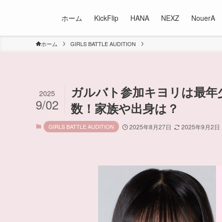
ホーム
KickFlip
HANA
NEXZ
NouerA
ホーム
GIRLS BATTLE AUDITION
ガルバト参加キヨリは最年少
2025
9/02
数！家族や出身は？
GIRLS BATTLE AUDITION
2025年8月27日
2025年9月2日