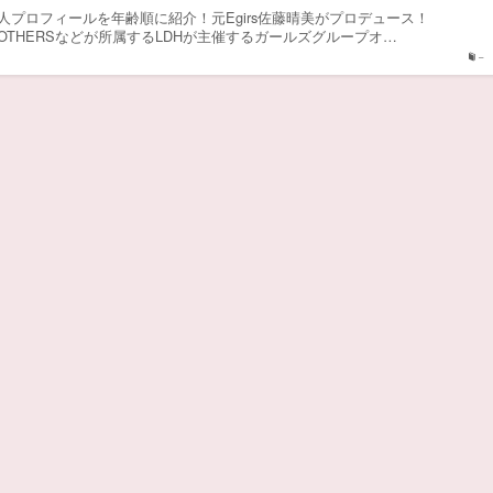
人プロフィールを年齢順に紹介！元Egirs佐藤晴美がプロデュース！
 BROTHERSなどが所属するLDHが主催するガールズグループオ…
–