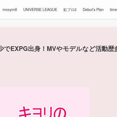
moxymill
UNIVERSE LEAGUE
虹プロ2
Debut’s Plan
time
でEXPG出身！MVやモデルなど活動歴