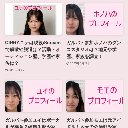
CIRRAユナは現役iScream
ガルバト参加ホノハのダン
で解散や脱退は？活動・オ
ススタジオは？地元や学
ーディション歴、学歴や家
歴、家族を調査！
族は？
2025年8月29日
2025年9月2日
ガルバト参加ユイはボーカ
ガルバト参加モエは元アイ
ルが得意？練習生歴や家
ドル！地元での活動や家