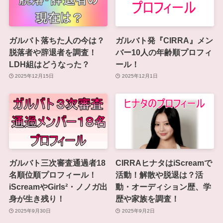
ガルバト落ちた人の今は？
ガルバト発『CIRRA』メン
脱落者や辞退者を調査！
バー10人の年齢順プロフィ
LDH組はどうなった？
ール！
2025年12月15日
2025年12月1日
ガルバト三次審査通過者18
CIRRAヒナタはiScreamで
名順位順プロフィール！
活動！解散や脱退は？活
iScreamやGirls²・ノノガ出
動・オーディション歴、学
身が生き残り！
歴や家族を調査！
2025年9月30日
2025年9月2日