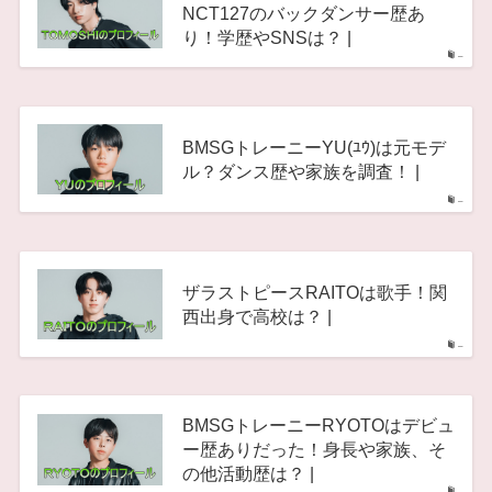
NCT127のバックダンサー歴あ
り！学歴やSNSは？ |
–
BMSGトレーニーYU(ﾕｳ)は元モデ
ル？ダンス歴や家族を調査！ |
–
ザラストピースRAITOは歌手！関
西出身で高校は？ |
–
BMSGトレーニーRYOTOはデビュ
ー歴ありだった！身長や家族、そ
の他活動歴は？ |