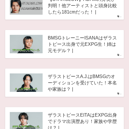
判明！他アーティストと頭身比較
したら181cmだった！ |
–
BMSGトレーニーISANAはザラス
トピース出身で元EXPG生！姉は
元モデル？ |
–
ザラストピースA.J.はBMSGのオ
ーディションを受けていた！本名
や家族は？ |
–
ザラストピースEITAはEXPG出身
でドラマ出演歴あり！家族や学歴
は？ |