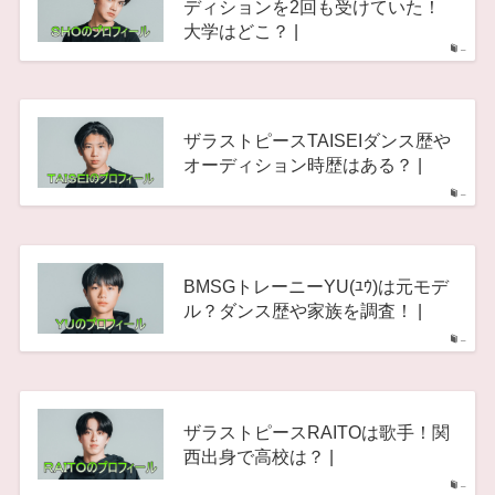
ディションを2回も受けていた！
大学はどこ？ |
–
ザラストピースTAISEIダンス歴や
オーディション時歴はある？ |
–
BMSGトレーニーYU(ﾕｳ)は元モデ
ル？ダンス歴や家族を調査！ |
–
ザラストピースRAITOは歌手！関
西出身で高校は？ |
–