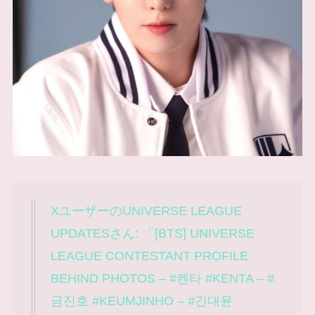
XユーザーのUNIVERSE LEAGUE
UPDATESさん: 「[BTS] UNIVERSE
LEAGUE CONTESTANT PROFILE
BEHIND PHOTOS – #켄타 #KENTA – #
금진호 #KEUMJINHO – #긴대윤