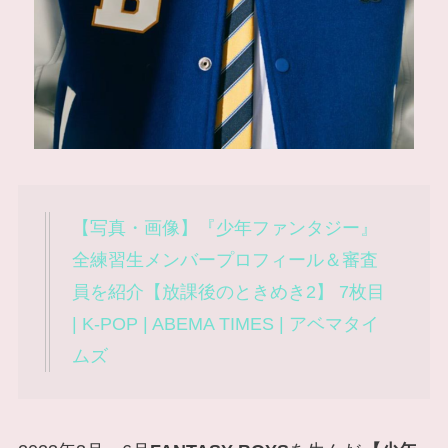
【写真・画像】『少年ファンタジー』
全練習生メンバープロフィール＆審査
員を紹介【放課後のときめき2】 7枚目
| K-POP | ABEMA TIMES | アベマタイ
ムズ