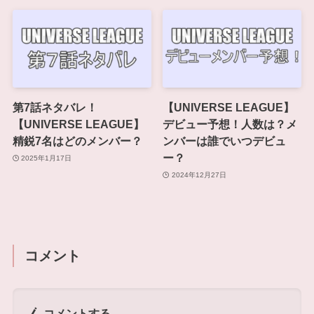
第7話ネタバレ！
【UNIVERSE LEAGUE】
【UNIVERSE LEAGUE】
デビュー予想！人数は？メ
精鋭7名はどのメンバー？
ンバーは誰でいつデビュ
ー？
2025年1月17日
2024年12月27日
コメント
コメントする