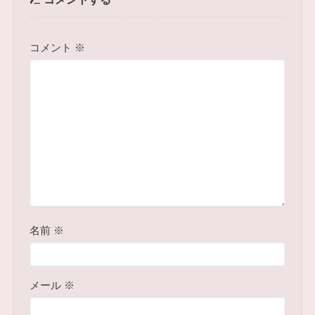
コメント
※
名前
※
メール
※