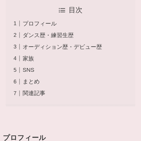
目次
プロフィール
ダンス歴・練習生歴
オーディション歴・デビュー歴
家族
SNS
まとめ
関連記事
プロフィール