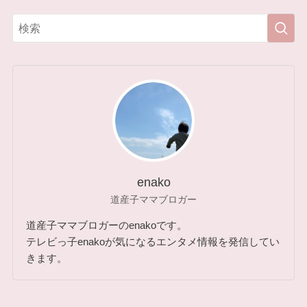
enako
道産子ママブロガー
道産子ママブロガーのenakoです。
テレビっ子enakoが気になるエンタメ情報を発信してい
きます。