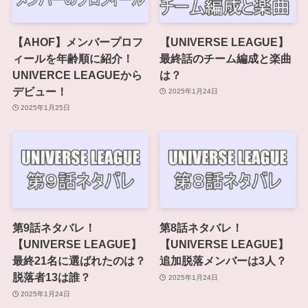
【AHOF】メンバープロフ
【UNIVERSE LEAGUE】
ィールを年齢順に紹介！
最終話のチーム編成と楽曲
UNIVERCE LEAGUEから
は？
デビュー！
2025年1月24日
2025年1月25日
第9話ネタバレ！
第8話ネタバレ！
【UNIVERSE LEAGUE】
【UNIVERSE LEAGUE】
最終21名に選ばれたのは？
追加脱落メンバーは3人？
脱落者13は誰？
2025年1月24日
2025年1月24日