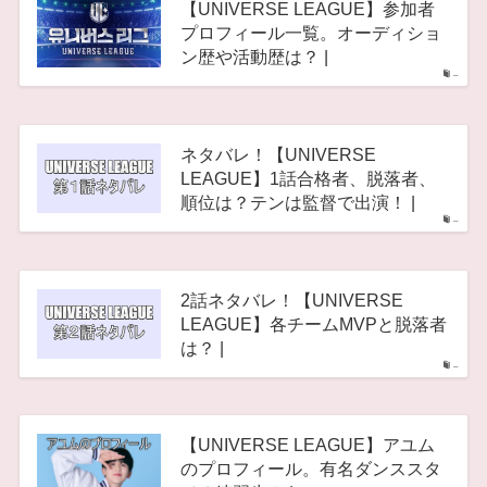
【UNIVERSE LEAGUE】参加者
プロフィール一覧。オーディショ
ン歴や活動歴は？ |
–
ネタバレ！【UNIVERSE
LEAGUE】1話合格者、脱落者、
順位は？テンは監督で出演！ |
–
2話ネタバレ！【UNIVERSE
LEAGUE】各チームMVPと脱落者
は？ |
–
【UNIVERSE LEAGUE】アユム
のプロフィール。有名ダンススタ