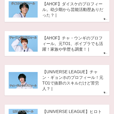
【AHOF】ダイスケのプロフィー
ル。幼少期から芸能活動歴ありだ
った？ |
–
【AHOF】チャ・ウンギのプロフ
ィール。元TO1、ボイプラでも活
躍！家族や学歴も調査！ |
–
【UNIVERSE LEAGUE】チャ
ン・ギョンホのプロフィール！元
TO1で抜群のスキルだけど苦労
人？ |
–
【UNIVERSE LEAGUE】ヒロト