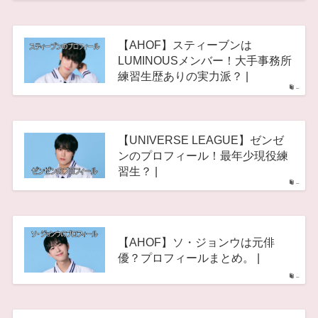
【AHOF】スティーブンは
LUMINOUSメンバー！大手事務所
練習生歴ありの実力派？ |
–
【UNIVERSE LEAGUE】ゼンゼ
ンのプロフィール！最年少現役練
習生？ |
–
【AHOF】ソ・ジョンウは元俳
優？プロフィールまとめ。 |
–