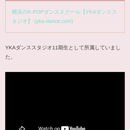
横浜のK-POPダンススクール【YKAダンスス
タジオ】 (yka-dance.com)
YKAダンススタジオ11期生として所属していまし
た。