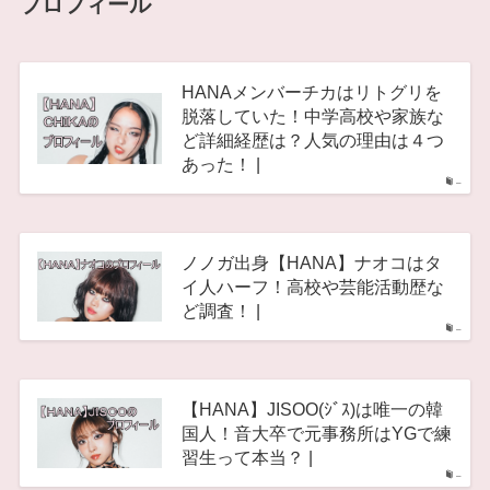
プロフィール
HANAメンバーチカはリトグリを
脱落していた！中学高校や家族な
ど詳細経歴は？人気の理由は４つ
あった！ |
–
ノノガ出身【HANA】ナオコはタ
イ人ハーフ！高校や芸能活動歴な
ど調査！ |
–
【HANA】JISOO(ｼﾞｽ)は唯一の韓
国人！音大卒で元事務所はYGで練
習生って本当？ |
–